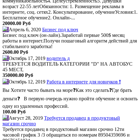
коммуникабельность4. Целеустремленность5. Девушки
возраст 22-55 летОбязанности: 1. Размещение рекламы в
интернете, соц. сетях2. Консультирование, обучениеУсловия:1.
Бесплатное обучение2. Онлайн-...
20000.00 Руб
Апрель 6, 2020
Бизнес под ключ
Бизнес под ключ (он-лайн).Заработай первые 500$ месяц
работы в интернет.Получи пошаговый алгоритм действий для
стабильного заработка!
2600.00 Руб
Октябрь 17, 2019
водитель д
ТРЕБУЕТСЯ ВОДИТЕЛЬ КАТЕГОРИИ "D" НА АВТОБУС
45 МЕСТ,
350000.00 Руб
Октябрь 12, 2019
Работа в интернете для новичков ❗
Вы Хотите часто бывать на море❓Как это сделать❓Где брать
деньги❓⠀В первую очередь нужно пройти обучение и освоить
одну из удаленных профессий.
100.00 Руб
Август 28, 2019
Требуется продавец в продуктовый
магазин срочно
Требуется продавец в продуктовый магазин срочно 12ти
часовой график 3 /3 обращаться по номерам 89504359696 и