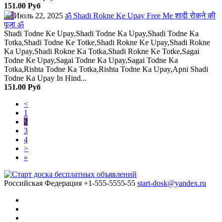
151.00 Руб
Июль 22, 2025
ॐ Shadi Rokne Ke Upay Free Me शादी रोकने की
पूजा ॐ
Shadi Todne Ke Upay,Shadi Todne Ka Upay,Shadi Todne Ka
Totka,Shadi Todne Ke Totke,Shadi Rokne Ke Upay,Shadi Rokne
Ka Upay,Shadi Rokne Ka Totka,Shadi Rokne Ke Totke,Sagai
Todne Ke Upay,Sagai Todne Ka Upay,Sagai Todne Ka
Totka,Rishta Todne Ka Totka,Rishta Todne Ka Upay,Apni Shadi
Todne Ka Upay In Hind...
151.00 Руб
<
1
2
3
4
>
»
Российская Федерация
+1-555-5555-55
start-dosk@yandex.ru