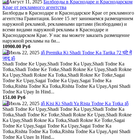
Август 11, 2025
Билборды в Краснодаре и Краснодарском
Крае от рекламного агентства
Билборды в Краснодаре и Краснодарское Крае от рекламного
агентства Гравитация. Более 15 лет занимаемся размещением
наружной рекламой, рекламными щитами (билбордами) и
всеми видами наружной рекламы в Краснодаре и
Краснодарском Крае. У нас вы можете заказать размещение
наружной рекламы на би...
10900.00 Руб
Июль 22, 2025
ॐ Premika Ki Shadi Todne Ka Tarika 72 घंटे में
जादू ॐ
Shadi Todne Ke Upay,Shadi Todne Ka Upay,Shadi Todne Ka
Totka,Shadi Todne Ke Totke,Shadi Rokne Ke Upay,Shadi Rokne
Ka Upay,Shadi Rokne Ka Totka,Shadi Rokne Ke Totke,Sagai
Todne Ke Upay,Sagai Todne Ka Upay,Sagai Todne Ka
Totka,Rishta Todne Ka Totka,Rishta Todne Ka Upay,Apni Shadi
Todne Ka Upay In Hind...
151.00 Руб
Июль 22, 2025
ॐ Kisi Ki Shadi Ya Rista Todne Ka Totka ॐ
Shadi Todne Ke Upay,Shadi Todne Ka Upay,Shadi Todne Ka
Totka,Shadi Todne Ke Totke,Shadi Rokne Ke Upay,Shadi Rokne
Ka Upay,Shadi Rokne Ka Totka,Shadi Rokne Ke Totke,Sagai
Todne Ke Upay,Sagai Todne Ka Upay,Sagai Todne Ka
Totka,Rishta Todne Ka Totka,Rishta Todne Ka Upay,Apni Shadi
Todne Ka Upay In Hind...