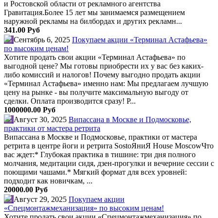
и Ростовской области от рекламного агентства
Гравитация.Более 15 лет мы занимаемся размещением
наружной рекламы на билбордах и других рекламн...
341.00 Руб
Сентябрь 6, 2025
Покупаем акции «Терминал Астафьева»
по высоким ценам!
Хотите продать свои акции «Терминал Астафьева» по
выгодной цене? Мы готовы приобрести их у вас без каких-
либо комиссий и налогов! Почему выгодно продать акции
«Терминал Астафьева» именно нам: Мы предлагаем лучшую
цену на рынке - вы получите максимальную выгоду от
сделки. Оплата производится сразу! Р...
1000000.00 Руб
Август 30, 2025
Випассана в Москве и Подмосковье,
практики от мастера ретрита
Випассана в Москве и Подмосковье, практики от мастера
ретрита в центре йоги и ретрита SostoЯниЯ House MoscowЧто
вас ждет:* Глубокая практика в тишине: три дня полного
молчания, медитации сидя, дзен-прогулки и вечерние сессии с
поющими чашами.​* Мягкий формат для всех уровней:
подходит как новичкам, ...
20000.00 Руб
Август 29, 2025
Покупаем акции
«Спецмонтажмеханизация» по высоким ценам!
Хотите продать свои акции «Спецмонтажмеханизация» по