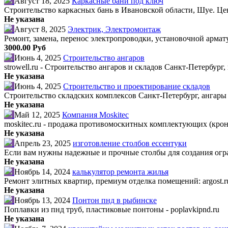
Август 18, 2025
Каркасные бани под ключ
Строительство каркасных бань в Ивановской области, Шуе. Цен
Не указана
Август 8, 2025
Электрик, Электромонтаж
Ремонт, замена, перенос электропроводки, установочной арма
3000.00 Руб
Июнь 4, 2025
Строительство ангаров
strowell.ru - Строительство ангаров и складов Санкт-Петербур
Не указана
Июнь 4, 2025
Строительство и проектирование складов
Строительство складских комплексов Санкт-Петербург, ангар
Не указана
Май 12, 2025
Компания Moskitec
moskitec.ru - продажа противомоскитных комплектующих (кро
Не указана
Апрель 23, 2025
изготовление столбов ессентуки
Если вам нужны надежные и прочные столбы для создания огра
Не указана
Ноябрь 14, 2024
калькулятор ремонта жилья
Ремонт элитных квартир, премиум отделка помещений: argost.r
Не указана
Ноябрь 13, 2024
Понтон пнд в рыбинске
Поплавки из пнд труб, пластиковые понтоны - poplavkipnd.ru
Не указана