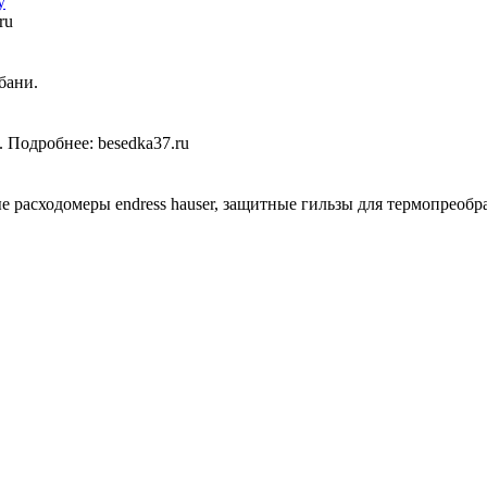
у
ru
бани.
 Подробнее: besedka37.ru
вые расходомеры endress hauser, защитные гильзы для термопреобр