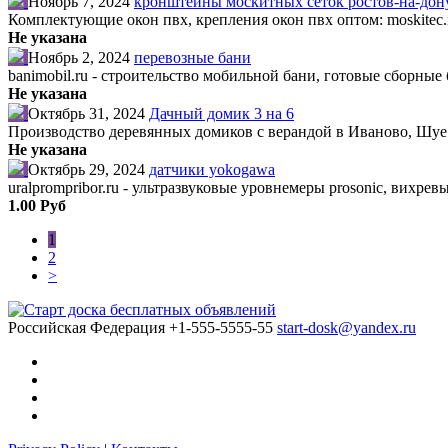
Ноябрь 7, 2024
кронштейны москитных сеток ростов-на-дон
Комплектующие окон пвх, крепления окон пвх оптом: moskitec.
Не указана
Ноябрь 2, 2024
перевозные бани
banimobil.ru - строительство мобильной бани, готовые сборные 
Не указана
Октябрь 31, 2024
Дачный домик 3 на 6
Производство деревянных домиков с верандой в Иваново, Шуе.
Не указана
Октябрь 29, 2024
датчики yokogawa
uralprompribor.ru - ультразвуковые уровнемеры prosonic, вихре
1.00 Руб
1
2
>
Российская Федерация
+1-555-5555-55
start-dosk@yandex.ru