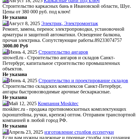
Август 18, 2025
Каркасные бани под ключ
Строительство каркасных бань в Ивановской области, Шуе.
Цены от 380 000 руб. под ключ!
Не указана
Август 8, 2025
Электрик, Электромонтаж
Ремонт, замена, перенос электропроводки, установочной
арматуры и защитной автоматики. Освещение балкона,
прочая электрика. Сопутствующие работы.89233074757
3000.00 Руб
Июнь 4, 2025
Строительство ангаров
strowell.ru - Строительство ангаров и складов Санкт-
Петербург, капитальное строительство промышленных
объектов.
Не указана
Июнь 4, 2025
Строительство и проектирование складов
Строительство складских комплексов Санкт-Петербург,
ангары быстровозводимые арочные бескаркасные.
Не указана
Май 12, 2025
Компания Moskitec
moskitec.ru - продажа противомоскитных комплектующих
(кронштейны, ручки, крепеж) оптом. Отправим транспортной
компанией в любой город РФ.
Не указана
Апрель 23, 2025
изготовление столбов ессентуки
Если вам нужны надежные и прочные столбы для создания